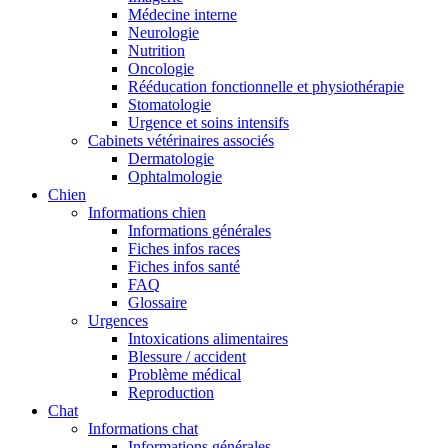
Médecine interne
Neurologie
Nutrition
Oncologie
Rééducation fonctionnelle et physiothérapie
Stomatologie
Urgence et soins intensifs
Cabinets vétérinaires associés
Dermatologie
Ophtalmologie
Chien
Informations chien
Informations générales
Fiches infos races
Fiches infos santé
FAQ
Glossaire
Urgences
Intoxications alimentaires
Blessure / accident
Problème médical
Reproduction
Chat
Informations chat
Informations générales