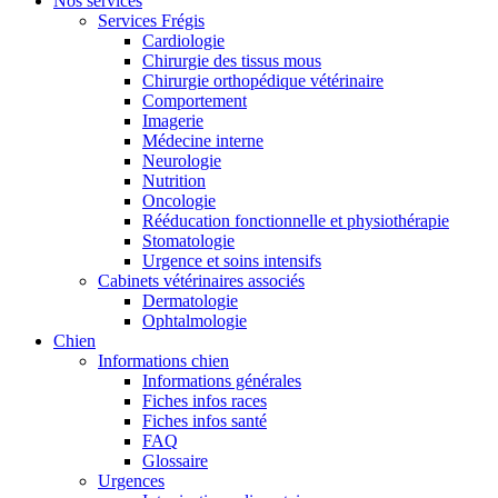
Nos services
Services Frégis
Cardiologie
Chirurgie des tissus mous
Chirurgie orthopédique vétérinaire
Comportement
Imagerie
Médecine interne
Neurologie
Nutrition
Oncologie
Rééducation fonctionnelle et physiothérapie
Stomatologie
Urgence et soins intensifs
Cabinets vétérinaires associés
Dermatologie
Ophtalmologie
Chien
Informations chien
Informations générales
Fiches infos races
Fiches infos santé
FAQ
Glossaire
Urgences