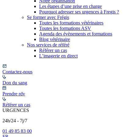
Notre organisation
Les étapes d’une prise en charge
Pourquoi adresser ses urgences à Fregis ?
Se former avec Frégis
Toutes les formations vétérinaires
Toutes les formations ASV
Agenda des évènements et formations
Blog vétérinaire
Nos services de référé
Référer un cas
L’imagerie en direct
Contactez-nous
Don du sang
Prendre rdv
Référer un cas
URGENCES
24h/24 - 7j/7
01 49 85 83 00
FR