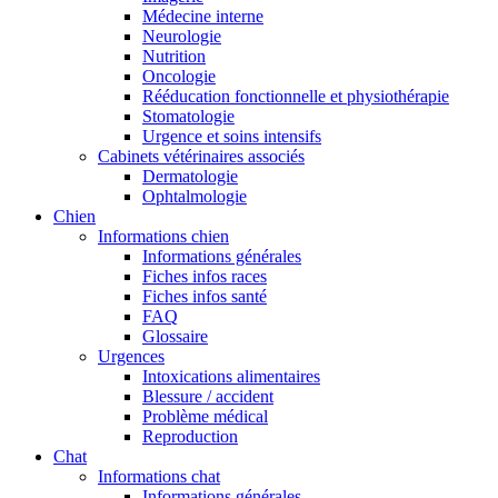
Médecine interne
Neurologie
Nutrition
Oncologie
Rééducation fonctionnelle et physiothérapie
Stomatologie
Urgence et soins intensifs
Cabinets vétérinaires associés
Dermatologie
Ophtalmologie
Chien
Informations chien
Informations générales
Fiches infos races
Fiches infos santé
FAQ
Glossaire
Urgences
Intoxications alimentaires
Blessure / accident
Problème médical
Reproduction
Chat
Informations chat
Informations générales