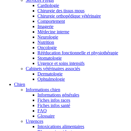
Services Frégis
Cardiologie
Chirurgie des tissus mous
Chirurgie orthopédique vétérinaire
Comportement
Imagerie
Médecine interne
Neurologie
Nutrition
Oncologie
Rééducation fonctionnelle et physiothérapie
Stomatologie
Urgence et soins intensifs
Cabinets vétérinaires associés
Dermatologie
Ophtalmologie
Chien
Informations chien
Informations générales
Fiches infos races
Fiches infos santé
FAQ
Glossaire
Urgences
Intoxications alimentaires