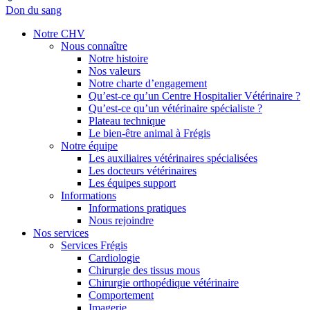
Don du sang
Notre CHV
Nous connaître
Notre histoire
Nos valeurs
Notre charte d’engagement
Qu’est-ce qu’un Centre Hospitalier Vétérinaire ?
Qu’est-ce qu’un vétérinaire spécialiste ?
Plateau technique
Le bien-être animal à Frégis
Notre équipe
Les auxiliaires vétérinaires spécialisées
Les docteurs vétérinaires
Les équipes support
Informations
Informations pratiques
Nous rejoindre
Nos services
Services Frégis
Cardiologie
Chirurgie des tissus mous
Chirurgie orthopédique vétérinaire
Comportement
Imagerie