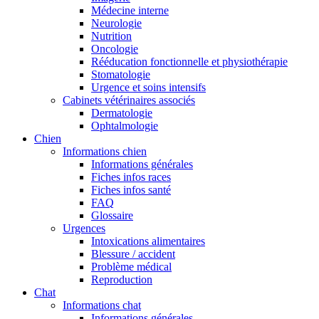
Médecine interne
Neurologie
Nutrition
Oncologie
Rééducation fonctionnelle et physiothérapie
Stomatologie
Urgence et soins intensifs
Cabinets vétérinaires associés
Dermatologie
Ophtalmologie
Chien
Informations chien
Informations générales
Fiches infos races
Fiches infos santé
FAQ
Glossaire
Urgences
Intoxications alimentaires
Blessure / accident
Problème médical
Reproduction
Chat
Informations chat
Informations générales