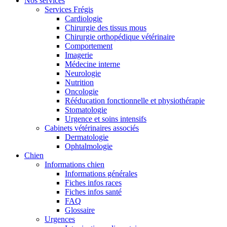
Nos services
Services Frégis
Cardiologie
Chirurgie des tissus mous
Chirurgie orthopédique vétérinaire
Comportement
Imagerie
Médecine interne
Neurologie
Nutrition
Oncologie
Rééducation fonctionnelle et physiothérapie
Stomatologie
Urgence et soins intensifs
Cabinets vétérinaires associés
Dermatologie
Ophtalmologie
Chien
Informations chien
Informations générales
Fiches infos races
Fiches infos santé
FAQ
Glossaire
Urgences