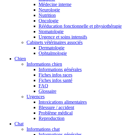
Médecine interne
Neurologie
Nutrition
Oncologie
Rééducation fonctionnelle et physiothérapie
Stomatologie
Urgence et soins intensifs
Cabinets vétérinaires associés
Dermatologie
Ophtalmologie
Chien
Informations chien
Informations générales
Fiches infos races
Fiches infos santé
FAQ
Glossaire
Urgences
Intoxications alimentaires
Blessure / accident
Problème médical
Reproduction
Chat
Informations chat
Informations générales