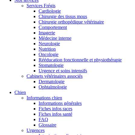
Nos services
Services Frégis
Cardiologie
Chirurgie des tissus mous
Chirurgie orthopédique vétérinaire
Comportement
Imagerie
Médecine interne
Neurologie
Nutrition
Oncologie
Rééducation fonctionnelle et physiothérapie
Stomatologie
Urgence et soins intensifs
Cabinets vétérinaires associés
Dermatologie
Ophtalmologie
Chien
Informations chien
Informations générales
Fiches infos races
Fiches infos santé
FAQ
Glossaire
Urgences