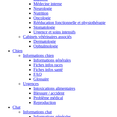
Médecine interne
Neurologie
Nutrition
Oncologie
Rééducation fonctionnelle et physiothérapie
Stomatologie
Urgence et soins intensifs
Cabinets vétérinaires associés
Dermatologie
Ophtalmologie
Chien
Informations chien
Informations générales
Fiches infos races
Fiches infos santé
FAQ
Glossaire
Urgences
Intoxications alimentaires
Blessure / accident
Problème médical
Reproduction
Chat
Informations chat
Informations générales