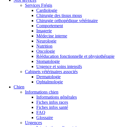
Nos services
Services Frégis
Cardiologie
Chirurgie des tissus mous
Chirurgie orthopédique vétérinaire
Comportement
Imagerie
Médecine interne
Neurologie
Nutrition
Oncologie
Rééducation fonctionnelle et physiothérapie
Stomatologie
Urgence et soins intensifs
Cabinets vétérinaires associés
Dermatologie
Ophtalmologie
Chien
Informations chien
Informations générales
Fiches infos races
Fiches infos santé
FAQ
Glossaire
Urgences