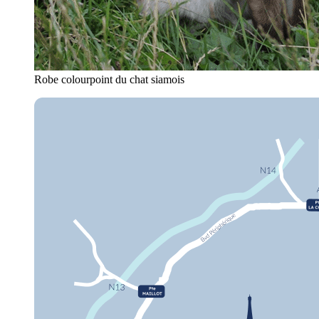
Robe colourpoint du chat siamois