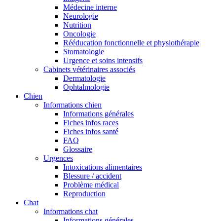
Médecine interne
Neurologie
Nutrition
Oncologie
Rééducation fonctionnelle et physiothérapie
Stomatologie
Urgence et soins intensifs
Cabinets vétérinaires associés
Dermatologie
Ophtalmologie
Chien
Informations chien
Informations générales
Fiches infos races
Fiches infos santé
FAQ
Glossaire
Urgences
Intoxications alimentaires
Blessure / accident
Problème médical
Reproduction
Chat
Informations chat
Informations générales