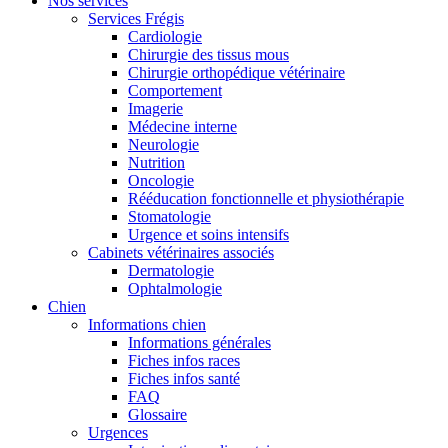
Nos services
Services Frégis
Cardiologie
Chirurgie des tissus mous
Chirurgie orthopédique vétérinaire
Comportement
Imagerie
Médecine interne
Neurologie
Nutrition
Oncologie
Rééducation fonctionnelle et physiothérapie
Stomatologie
Urgence et soins intensifs
Cabinets vétérinaires associés
Dermatologie
Ophtalmologie
Chien
Informations chien
Informations générales
Fiches infos races
Fiches infos santé
FAQ
Glossaire
Urgences