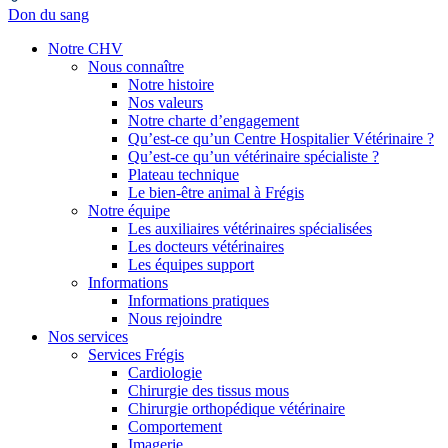
Don du sang
Notre CHV
Nous connaître
Notre histoire
Nos valeurs
Notre charte d’engagement
Qu’est-ce qu’un Centre Hospitalier Vétérinaire ?
Qu’est-ce qu’un vétérinaire spécialiste ?
Plateau technique
Le bien-être animal à Frégis
Notre équipe
Les auxiliaires vétérinaires spécialisées
Les docteurs vétérinaires
Les équipes support
Informations
Informations pratiques
Nous rejoindre
Nos services
Services Frégis
Cardiologie
Chirurgie des tissus mous
Chirurgie orthopédique vétérinaire
Comportement
Imagerie