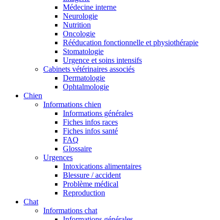
Médecine interne
Neurologie
Nutrition
Oncologie
Rééducation fonctionnelle et physiothérapie
Stomatologie
Urgence et soins intensifs
Cabinets vétérinaires associés
Dermatologie
Ophtalmologie
Chien
Informations chien
Informations générales
Fiches infos races
Fiches infos santé
FAQ
Glossaire
Urgences
Intoxications alimentaires
Blessure / accident
Problème médical
Reproduction
Chat
Informations chat
Informations générales