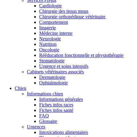
Services Frégis
Cardiologie
Chirurgie des tissus mous
Chirurgie orthopédique vétérinaire
Comportement
Imagerie
Médecine interne
Neurologie
Nutrition
Oncologie
Rééducation fonctionnelle et physiothérapie
Stomatologie
Urgence et soins intensifs
Cabinets vétérinaires associés
Dermatologie
Ophtalmologie
Chien
Informations chien
Informations générales
Fiches infos races
Fiches infos santé
FAQ
Glossaire
Urgences
Intoxications alimentaires