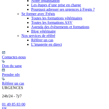
Notre organisation
Les étapes d’une prise en charge
Pourquoi adresser ses urgences à Fregis ?
Se former avec Frégis
Toutes les formations vétérinaires
Toutes les formations ASV
Agenda des évènements et formations
Blog vétérinaire
Nos services de référé
Référer un cas
L’imagerie en direct
Contactez-nous
Don du sang
Prendre rdv
Référer un cas
URGENCES
24h/24 - 7j/7
01 49 85 83 00
FR