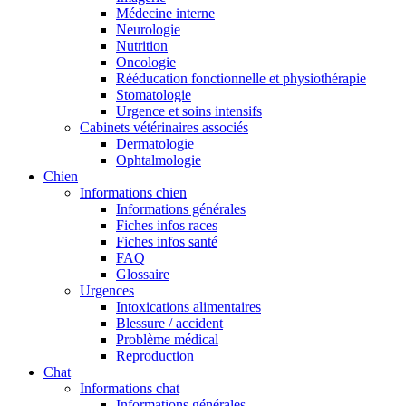
Médecine interne
Neurologie
Nutrition
Oncologie
Rééducation fonctionnelle et physiothérapie
Stomatologie
Urgence et soins intensifs
Cabinets vétérinaires associés
Dermatologie
Ophtalmologie
Chien
Informations chien
Informations générales
Fiches infos races
Fiches infos santé
FAQ
Glossaire
Urgences
Intoxications alimentaires
Blessure / accident
Problème médical
Reproduction
Chat
Informations chat
Informations générales