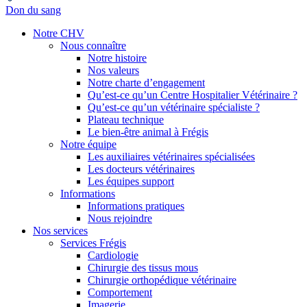
Don du sang
Notre CHV
Nous connaître
Notre histoire
Nos valeurs
Notre charte d’engagement
Qu’est-ce qu’un Centre Hospitalier Vétérinaire ?
Qu’est-ce qu’un vétérinaire spécialiste ?
Plateau technique
Le bien-être animal à Frégis
Notre équipe
Les auxiliaires vétérinaires spécialisées
Les docteurs vétérinaires
Les équipes support
Informations
Informations pratiques
Nous rejoindre
Nos services
Services Frégis
Cardiologie
Chirurgie des tissus mous
Chirurgie orthopédique vétérinaire
Comportement
Imagerie