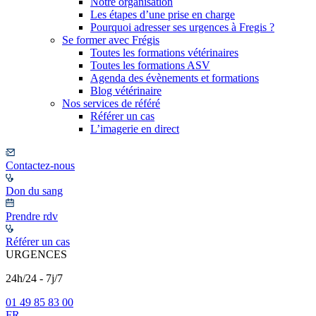
Notre organisation
Les étapes d’une prise en charge
Pourquoi adresser ses urgences à Fregis ?
Se former avec Frégis
Toutes les formations vétérinaires
Toutes les formations ASV
Agenda des évènements et formations
Blog vétérinaire
Nos services de référé
Référer un cas
L’imagerie en direct
Contactez-nous
Don du sang
Prendre rdv
Référer un cas
URGENCES
24h/24 - 7j/7
01 49 85 83 00
FR