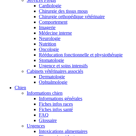
Services Frégis
Cardiologie
Chirurgie des tissus mous
Chirurgie orthopédique vétérinaire
Comportement
Imagerie
Médecine interne
Neurologie
Nutrition
Oncologie
Rééducation fonctionnelle et physiothérapie
Stomatologie
Urgence et soins intensifs
Cabinets vétérinaires associés
Dermatologie
Ophtalmologie
Chien
Informations chien
Informations générales
Fiches infos races
Fiches infos santé
FAQ
Glossaire
Urgences
Intoxications alimentaires