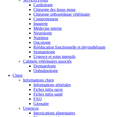
Services Frégis
Cardiologie
Chirurgie des tissus mous
Chirurgie orthopédique vétérinaire
Comportement
Imagerie
Médecine interne
Neurologie
Nutrition
Oncologie
Rééducation fonctionnelle et physiothérapie
Stomatologie
Urgence et soins intensifs
Cabinets vétérinaires associés
Dermatologie
Ophtalmologie
Chien
Informations chien
Informations générales
Fiches infos races
Fiches infos santé
FAQ
Glossaire
Urgences
Intoxications alimentaires