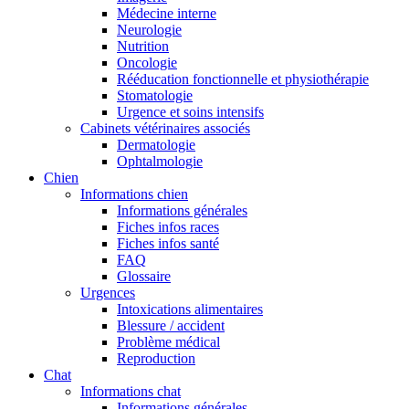
Médecine interne
Neurologie
Nutrition
Oncologie
Rééducation fonctionnelle et physiothérapie
Stomatologie
Urgence et soins intensifs
Cabinets vétérinaires associés
Dermatologie
Ophtalmologie
Chien
Informations chien
Informations générales
Fiches infos races
Fiches infos santé
FAQ
Glossaire
Urgences
Intoxications alimentaires
Blessure / accident
Problème médical
Reproduction
Chat
Informations chat
Informations générales