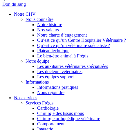
Don du sang
Notre CHV
Nous connaître
Notre histoire
Nos valeurs
Notre charte d’engagement
Qu’est-ce qu’un Centre Hospitalier Vétérinaire ?
Qu’est-ce qu’un vétérinaire spécialiste ?
Plateau technique
Le bien-être animal à Frégis
Notre équipe
Les auxiliaires vétérinaires spécialisées
Les docteurs vétérinaires
Les équipes support
Informations
Informations pratiques
Nous rejoindre
Nos services
Services Frégis
Cardiologie
Chirurgie des tissus mous
Chirurgie orthopédique vétérinaire
Comportement
Imagerie