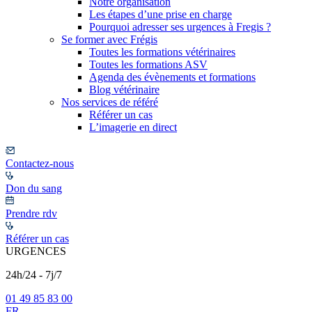
Notre organisation
Les étapes d’une prise en charge
Pourquoi adresser ses urgences à Fregis ?
Se former avec Frégis
Toutes les formations vétérinaires
Toutes les formations ASV
Agenda des évènements et formations
Blog vétérinaire
Nos services de référé
Référer un cas
L’imagerie en direct
Contactez-nous
Don du sang
Prendre rdv
Référer un cas
URGENCES
24h/24 - 7j/7
01 49 85 83 00
FR