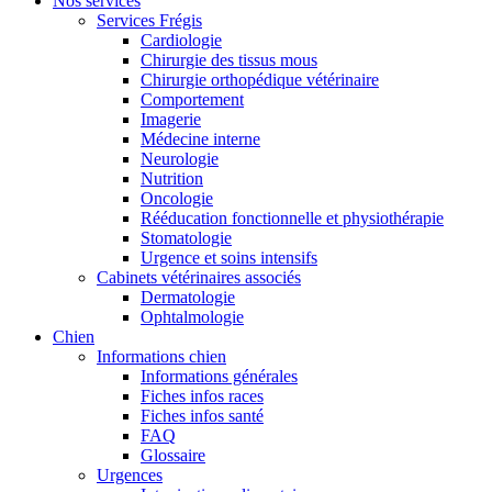
Nos services
Services Frégis
Cardiologie
Chirurgie des tissus mous
Chirurgie orthopédique vétérinaire
Comportement
Imagerie
Médecine interne
Neurologie
Nutrition
Oncologie
Rééducation fonctionnelle et physiothérapie
Stomatologie
Urgence et soins intensifs
Cabinets vétérinaires associés
Dermatologie
Ophtalmologie
Chien
Informations chien
Informations générales
Fiches infos races
Fiches infos santé
FAQ
Glossaire
Urgences