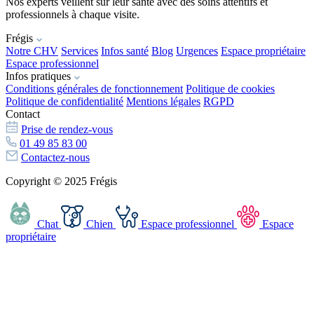
Nos experts veillent sur leur santé avec des soins attentifs et
professionnels à chaque visite.
Frégis
Notre CHV
Services
Infos santé
Blog
Urgences
Espace propriétaire
Espace professionnel
Infos pratiques
Conditions générales de fonctionnement
Politique de cookies
Politique de confidentialité
Mentions légales
RGPD
Contact
Prise de rendez-vous
01 49 85 83 00
Contactez-nous
Copyright © 2025 Frégis
Chat
Chien
Espace professionnel
Espace
propriétaire