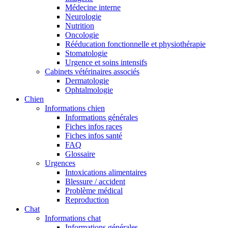
Médecine interne
Neurologie
Nutrition
Oncologie
Rééducation fonctionnelle et physiothérapie
Stomatologie
Urgence et soins intensifs
Cabinets vétérinaires associés
Dermatologie
Ophtalmologie
Chien
Informations chien
Informations générales
Fiches infos races
Fiches infos santé
FAQ
Glossaire
Urgences
Intoxications alimentaires
Blessure / accident
Problème médical
Reproduction
Chat
Informations chat
Informations générales