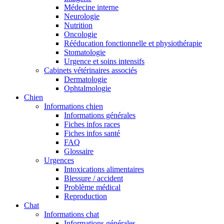
Médecine interne
Neurologie
Nutrition
Oncologie
Rééducation fonctionnelle et physiothérapie
Stomatologie
Urgence et soins intensifs
Cabinets vétérinaires associés
Dermatologie
Ophtalmologie
Chien
Informations chien
Informations générales
Fiches infos races
Fiches infos santé
FAQ
Glossaire
Urgences
Intoxications alimentaires
Blessure / accident
Problème médical
Reproduction
Chat
Informations chat
Informations générales