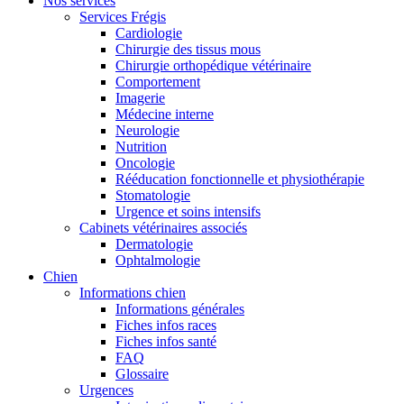
Nos services
Services Frégis
Cardiologie
Chirurgie des tissus mous
Chirurgie orthopédique vétérinaire
Comportement
Imagerie
Médecine interne
Neurologie
Nutrition
Oncologie
Rééducation fonctionnelle et physiothérapie
Stomatologie
Urgence et soins intensifs
Cabinets vétérinaires associés
Dermatologie
Ophtalmologie
Chien
Informations chien
Informations générales
Fiches infos races
Fiches infos santé
FAQ
Glossaire
Urgences