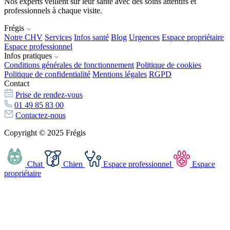
Nos experts veillent sur leur santé avec des soins attentifs et
professionnels à chaque visite.
Frégis
Notre CHV
Services
Infos santé
Blog
Urgences
Espace propriétaire
Espace professionnel
Infos pratiques
Conditions générales de fonctionnement
Politique de cookies
Politique de confidentialité
Mentions légales
RGPD
Contact
Prise de rendez-vous
01 49 85 83 00
Contactez-nous
Copyright © 2025 Frégis
Chat
Chien
Espace professionnel
Espace
propriétaire