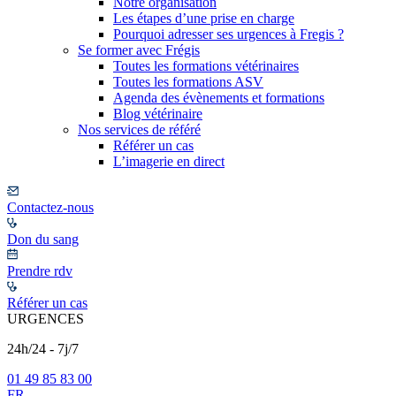
Notre organisation
Les étapes d’une prise en charge
Pourquoi adresser ses urgences à Fregis ?
Se former avec Frégis
Toutes les formations vétérinaires
Toutes les formations ASV
Agenda des évènements et formations
Blog vétérinaire
Nos services de référé
Référer un cas
L’imagerie en direct
Contactez-nous
Don du sang
Prendre rdv
Référer un cas
URGENCES
24h/24 - 7j/7
01 49 85 83 00
FR