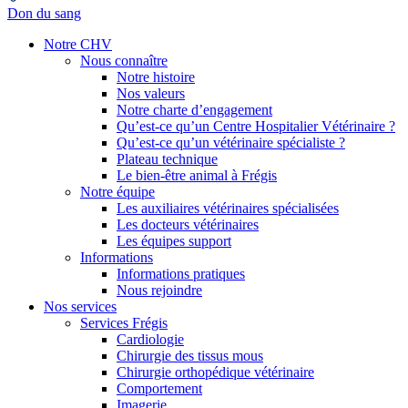
Don du sang
Notre CHV
Nous connaître
Notre histoire
Nos valeurs
Notre charte d’engagement
Qu’est-ce qu’un Centre Hospitalier Vétérinaire ?
Qu’est-ce qu’un vétérinaire spécialiste ?
Plateau technique
Le bien-être animal à Frégis
Notre équipe
Les auxiliaires vétérinaires spécialisées
Les docteurs vétérinaires
Les équipes support
Informations
Informations pratiques
Nous rejoindre
Nos services
Services Frégis
Cardiologie
Chirurgie des tissus mous
Chirurgie orthopédique vétérinaire
Comportement
Imagerie