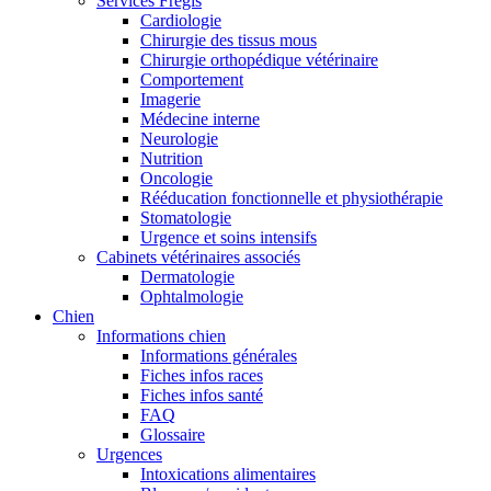
Services Frégis
Cardiologie
Chirurgie des tissus mous
Chirurgie orthopédique vétérinaire
Comportement
Imagerie
Médecine interne
Neurologie
Nutrition
Oncologie
Rééducation fonctionnelle et physiothérapie
Stomatologie
Urgence et soins intensifs
Cabinets vétérinaires associés
Dermatologie
Ophtalmologie
Chien
Informations chien
Informations générales
Fiches infos races
Fiches infos santé
FAQ
Glossaire
Urgences
Intoxications alimentaires