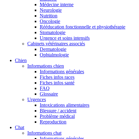
Médecine interne
Neurologie
Nutrition
Oncologie
Rééducation fonctionnelle et physiothérapie
Stomatologie
Urgence et soins intensifs
Cabinets vétérinaires associés
Dermatologie
Ophtalmologie
Chien
Informations chien
Informations générales
Fiches infos races
Fiches infos santé
FAQ
Glossaire
Urgences
Intoxications alimentaires
Blessure / accident
Problème médical
Reproduction
Chat
Informations chat
Informations générales