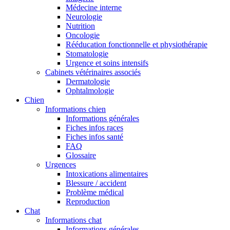
Médecine interne
Neurologie
Nutrition
Oncologie
Rééducation fonctionnelle et physiothérapie
Stomatologie
Urgence et soins intensifs
Cabinets vétérinaires associés
Dermatologie
Ophtalmologie
Chien
Informations chien
Informations générales
Fiches infos races
Fiches infos santé
FAQ
Glossaire
Urgences
Intoxications alimentaires
Blessure / accident
Problème médical
Reproduction
Chat
Informations chat
Informations générales