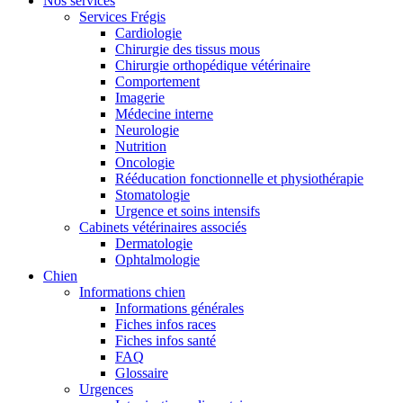
Nos services
Services Frégis
Cardiologie
Chirurgie des tissus mous
Chirurgie orthopédique vétérinaire
Comportement
Imagerie
Médecine interne
Neurologie
Nutrition
Oncologie
Rééducation fonctionnelle et physiothérapie
Stomatologie
Urgence et soins intensifs
Cabinets vétérinaires associés
Dermatologie
Ophtalmologie
Chien
Informations chien
Informations générales
Fiches infos races
Fiches infos santé
FAQ
Glossaire
Urgences