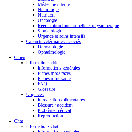
Médecine interne
Neurologie
Nutrition
Oncologie
Rééducation fonctionnelle et physiothérapie
Stomatologie
Urgence et soins intensifs
Cabinets vétérinaires associés
Dermatologie
Ophtalmologie
Chien
Informations chien
Informations générales
Fiches infos races
Fiches infos santé
FAQ
Glossaire
Urgences
Intoxications alimentaires
Blessure / accident
Problème médical
Reproduction
Chat
Informations chat
Informations générales