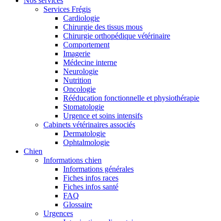
Nos services
Services Frégis
Cardiologie
Chirurgie des tissus mous
Chirurgie orthopédique vétérinaire
Comportement
Imagerie
Médecine interne
Neurologie
Nutrition
Oncologie
Rééducation fonctionnelle et physiothérapie
Stomatologie
Urgence et soins intensifs
Cabinets vétérinaires associés
Dermatologie
Ophtalmologie
Chien
Informations chien
Informations générales
Fiches infos races
Fiches infos santé
FAQ
Glossaire
Urgences