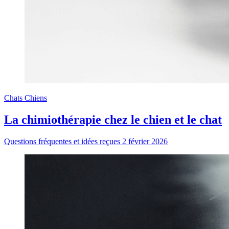
Chats
Chiens
La chimiothérapie chez le chien et le chat
Questions fréquentes et idées reçues
2 février 2026