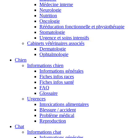
Médecine interne
Neurologie
Nutrition
Oncologie
Rééducation fonctionnelle et physiothérapie
Stomatologie
Urgence et soins intensifs
Cabinets vétérinaires associés
Dermatologie
Ophtalmologie
Chien
Informations chien
Informations générales
Fiches infos races
Fiches infos santé
FAQ
Glossaire
Urgences
Intoxications alimentaires
Blessure / accident
Problème médical
Reproduction
Chat
Informations chat
Informations générales