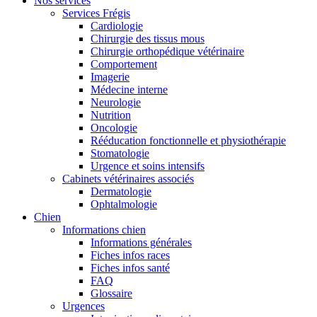
Nos services
Services Frégis
Cardiologie
Chirurgie des tissus mous
Chirurgie orthopédique vétérinaire
Comportement
Imagerie
Médecine interne
Neurologie
Nutrition
Oncologie
Rééducation fonctionnelle et physiothérapie
Stomatologie
Urgence et soins intensifs
Cabinets vétérinaires associés
Dermatologie
Ophtalmologie
Chien
Informations chien
Informations générales
Fiches infos races
Fiches infos santé
FAQ
Glossaire
Urgences