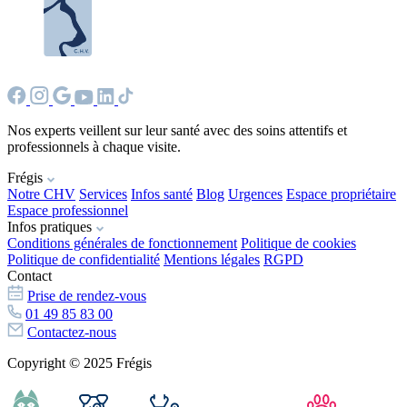
Nos experts veillent sur leur santé avec des soins attentifs et
professionnels à chaque visite.
Frégis
Notre CHV
Services
Infos santé
Blog
Urgences
Espace propriétaire
Espace professionnel
Infos pratiques
Conditions générales de fonctionnement
Politique de cookies
Politique de confidentialité
Mentions légales
RGPD
Contact
Prise de rendez-vous
01 49 85 83 00
Contactez-nous
Copyright © 2025 Frégis