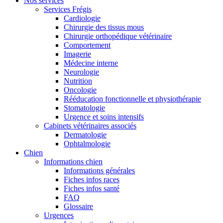
Nos services
Services Frégis
Cardiologie
Chirurgie des tissus mous
Chirurgie orthopédique vétérinaire
Comportement
Imagerie
Médecine interne
Neurologie
Nutrition
Oncologie
Rééducation fonctionnelle et physiothérapie
Stomatologie
Urgence et soins intensifs
Cabinets vétérinaires associés
Dermatologie
Ophtalmologie
Chien
Informations chien
Informations générales
Fiches infos races
Fiches infos santé
FAQ
Glossaire
Urgences