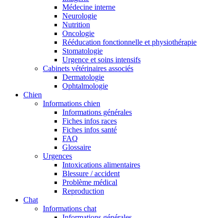
Médecine interne
Neurologie
Nutrition
Oncologie
Rééducation fonctionnelle et physiothérapie
Stomatologie
Urgence et soins intensifs
Cabinets vétérinaires associés
Dermatologie
Ophtalmologie
Chien
Informations chien
Informations générales
Fiches infos races
Fiches infos santé
FAQ
Glossaire
Urgences
Intoxications alimentaires
Blessure / accident
Problème médical
Reproduction
Chat
Informations chat
Informations générales