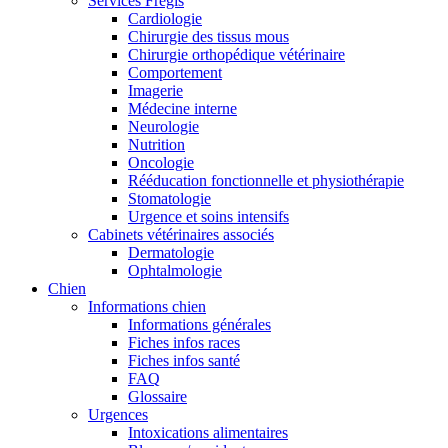
Services Frégis
Cardiologie
Chirurgie des tissus mous
Chirurgie orthopédique vétérinaire
Comportement
Imagerie
Médecine interne
Neurologie
Nutrition
Oncologie
Rééducation fonctionnelle et physiothérapie
Stomatologie
Urgence et soins intensifs
Cabinets vétérinaires associés
Dermatologie
Ophtalmologie
Chien
Informations chien
Informations générales
Fiches infos races
Fiches infos santé
FAQ
Glossaire
Urgences
Intoxications alimentaires