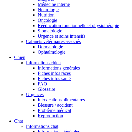
Médecine interne
Neurologie
Nutrition
Oncologie
Rééducation fonctionnelle et physiothérapie
Stomatologie
Urgence et soins intensifs
Cabinets vétérinaires associés
Dermatologie
Ophtalmologie
Chien
Informations chien
Informations générales
Fiches infos races
Fiches infos santé
FAQ
Glossaire
Urgences
Intoxications alimentaires
Blessure / accident
Problème médical
Reproduction
Chat
Informations chat
Informations générales