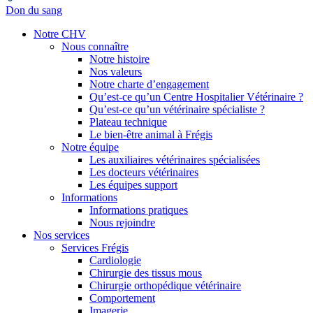
Don du sang
Notre CHV
Nous connaître
Notre histoire
Nos valeurs
Notre charte d’engagement
Qu’est-ce qu’un Centre Hospitalier Vétérinaire ?
Qu’est-ce qu’un vétérinaire spécialiste ?
Plateau technique
Le bien-être animal à Frégis
Notre équipe
Les auxiliaires vétérinaires spécialisées
Les docteurs vétérinaires
Les équipes support
Informations
Informations pratiques
Nous rejoindre
Nos services
Services Frégis
Cardiologie
Chirurgie des tissus mous
Chirurgie orthopédique vétérinaire
Comportement
Imagerie