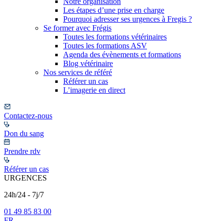
Notre organisation
Les étapes d’une prise en charge
Pourquoi adresser ses urgences à Fregis ?
Se former avec Frégis
Toutes les formations vétérinaires
Toutes les formations ASV
Agenda des évènements et formations
Blog vétérinaire
Nos services de référé
Référer un cas
L’imagerie en direct
Contactez-nous
Don du sang
Prendre rdv
Référer un cas
URGENCES
24h/24 - 7j/7
01 49 85 83 00
FR