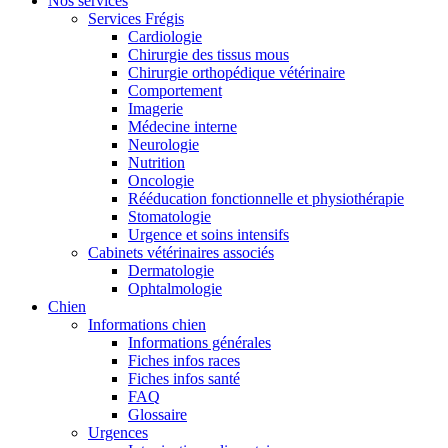
Nos services
Services Frégis
Cardiologie
Chirurgie des tissus mous
Chirurgie orthopédique vétérinaire
Comportement
Imagerie
Médecine interne
Neurologie
Nutrition
Oncologie
Rééducation fonctionnelle et physiothérapie
Stomatologie
Urgence et soins intensifs
Cabinets vétérinaires associés
Dermatologie
Ophtalmologie
Chien
Informations chien
Informations générales
Fiches infos races
Fiches infos santé
FAQ
Glossaire
Urgences