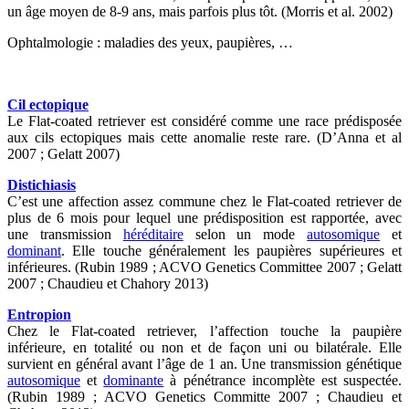
un âge moyen de 8-9 ans, mais parfois plus tôt. (Morris et al. 2002)
Ophtalmologie : maladies des yeux, paupières, …
Cil ectopique
Le Flat-coated retriever est considéré comme une race prédisposée
aux cils ectopiques mais cette anomalie reste rare. (D’Anna et al
2007 ; Gelatt 2007)
Distichiasis
C’est une affection assez commune chez le Flat-coated retriever de
plus de 6 mois pour lequel une prédisposition est rapportée, avec
une transmission
héréditaire
selon un mode
autosomique
et
dominant
. Elle touche généralement les paupières supérieures et
inférieures. (Rubin 1989 ; ACVO Genetics Committee 2007 ; Gelatt
2007 ; Chaudieu et Chahory 2013)
Entropion
Chez le Flat-coated retriever, l’affection touche la paupière
inférieure, en totalité ou non et de façon uni ou bilatérale. Elle
survient en général avant l’âge de 1 an. Une transmission génétique
autosomique
et
dominante
à pénétrance incomplète est suspectée.
(Rubin 1989 ; ACVO Genetics Committe 2007 ; Chaudieu et