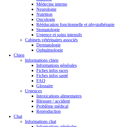
Médecine interne
Neurologie
Nutrition
Oncologie
Rééducation fonctionnelle et physiothérapie
Stomatologie
Urgence et soins intensifs
Cabinets vétérinaires associés
Dermatologie
Ophtalmologie
Chien
Informations chien
Informations générales
Fiches infos races
Fiches infos santé
FAQ
Glossaire
Urgences
Intoxications alimentaires
Blessure / accident
Problème médical
Reproduction
Chat
Informations chat
Informations générales