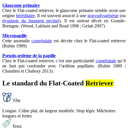
Glaucome primaire
Chez le Flat-coated retriever, le glaucome primaire semble avoir une
origine
héréditaire
. Il est souvent associé à une
gonyodysgénésie
(ou
dysplasie du ligament pectiné
). Il est surtout décrit en Grande-
Bretagne. (Wood, Lakhani and Read 1998 ; Gelatt 2007)
Micropapille
Cette anomalie
congénitale
est décrite chez le Flat-coated retriever
(Rubin 1989)
Pseudo-œdème de la papille
Chez le Flat-coated retriever, c’est une particularité
congénitale
qu’il
ne faut pas confondre avec l’œdème papillaire. (Rubin 1989 ;
Chaudieu et Chahory 2013).
Le standard du Flat-Coated
Retriever
Tête
Longue. Crâne plat, de largeur modérée. Stop léger. Mâchoires
longues et fortes
Yeux