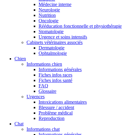
Médecine interne
Neurologie
Nutrition
Oncologie
Rééducation fonctionnelle et physiothérapie
Stomatologie
Urgence et soins intensifs
Cabinets vétérinaires associés
Dermatologie
Ophtalmologie
Chien
Informations chien
Informations générales
Fiches infos races
Fiches infos santé
FAQ
Glossaire
Urgences
Intoxications alimentaires
Blessure / accident
Problème médical
Reproduction
Chat
Informations chat
Informations générales