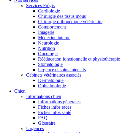
Nos services
Services Frégis
Cardiologie
Chirurgie des tissus mous
Chirurgie orthopédique vétérinaire
Comportement
Imagerie
Médecine interne
Neurologie
Nutrition
Oncologie
Rééducation fonctionnelle et physiothérapie
Stomatologie
Urgence et soins intensifs
Cabinets vétérinaires associés
Dermatologie
Ophtalmologie
Chien
Informations chien
Informations générales
Fiches infos races
Fiches infos santé
FAQ
Glossaire
Urgences