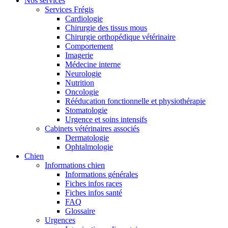
Nos services
Services Frégis
Cardiologie
Chirurgie des tissus mous
Chirurgie orthopédique vétérinaire
Comportement
Imagerie
Médecine interne
Neurologie
Nutrition
Oncologie
Rééducation fonctionnelle et physiothérapie
Stomatologie
Urgence et soins intensifs
Cabinets vétérinaires associés
Dermatologie
Ophtalmologie
Chien
Informations chien
Informations générales
Fiches infos races
Fiches infos santé
FAQ
Glossaire
Urgences