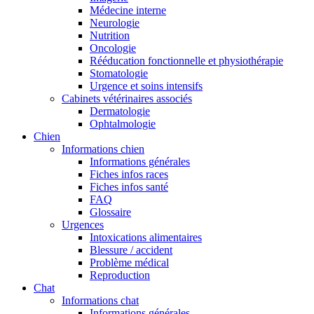
Médecine interne
Neurologie
Nutrition
Oncologie
Rééducation fonctionnelle et physiothérapie
Stomatologie
Urgence et soins intensifs
Cabinets vétérinaires associés
Dermatologie
Ophtalmologie
Chien
Informations chien
Informations générales
Fiches infos races
Fiches infos santé
FAQ
Glossaire
Urgences
Intoxications alimentaires
Blessure / accident
Problème médical
Reproduction
Chat
Informations chat
Informations générales