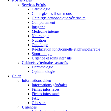
Nos services
Services Frégis
Cardiologie
Chirurgie des tissus mous
Chirurgie orthopédique vétérinaire
Comportement
Imagerie
Médecine interne
Neurologie
Nutrition
Oncologie
Rééducation fonctionnelle et physiothérapie
Stomatologie
Urgence et soins intensifs
Cabinets vétérinaires associés
Dermatologie
Ophtalmologie
Chien
Informations chien
Informations générales
Fiches infos races
Fiches infos santé
FAQ
Glossaire
Urgences