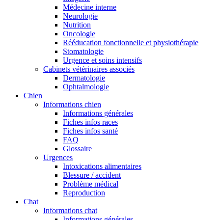
Médecine interne
Neurologie
Nutrition
Oncologie
Rééducation fonctionnelle et physiothérapie
Stomatologie
Urgence et soins intensifs
Cabinets vétérinaires associés
Dermatologie
Ophtalmologie
Chien
Informations chien
Informations générales
Fiches infos races
Fiches infos santé
FAQ
Glossaire
Urgences
Intoxications alimentaires
Blessure / accident
Problème médical
Reproduction
Chat
Informations chat
Informations générales