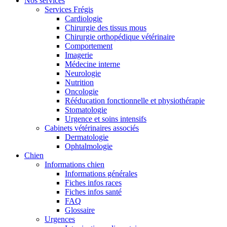
Nos services
Services Frégis
Cardiologie
Chirurgie des tissus mous
Chirurgie orthopédique vétérinaire
Comportement
Imagerie
Médecine interne
Neurologie
Nutrition
Oncologie
Rééducation fonctionnelle et physiothérapie
Stomatologie
Urgence et soins intensifs
Cabinets vétérinaires associés
Dermatologie
Ophtalmologie
Chien
Informations chien
Informations générales
Fiches infos races
Fiches infos santé
FAQ
Glossaire
Urgences