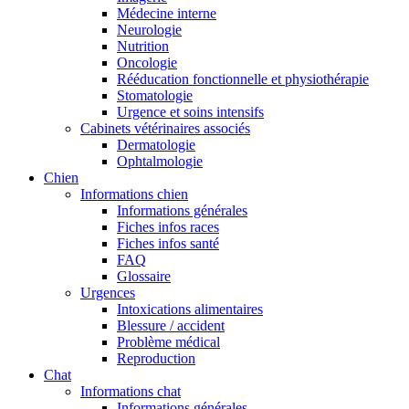
Médecine interne
Neurologie
Nutrition
Oncologie
Rééducation fonctionnelle et physiothérapie
Stomatologie
Urgence et soins intensifs
Cabinets vétérinaires associés
Dermatologie
Ophtalmologie
Chien
Informations chien
Informations générales
Fiches infos races
Fiches infos santé
FAQ
Glossaire
Urgences
Intoxications alimentaires
Blessure / accident
Problème médical
Reproduction
Chat
Informations chat
Informations générales