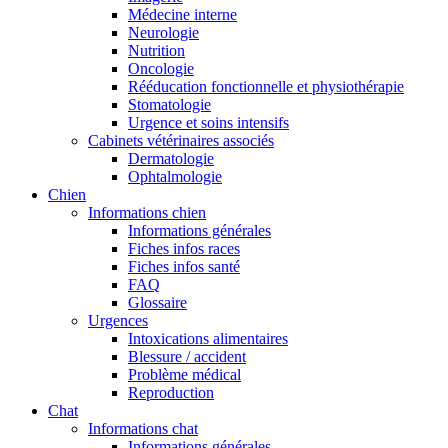
Médecine interne
Neurologie
Nutrition
Oncologie
Rééducation fonctionnelle et physiothérapie
Stomatologie
Urgence et soins intensifs
Cabinets vétérinaires associés
Dermatologie
Ophtalmologie
Chien
Informations chien
Informations générales
Fiches infos races
Fiches infos santé
FAQ
Glossaire
Urgences
Intoxications alimentaires
Blessure / accident
Problème médical
Reproduction
Chat
Informations chat
Informations générales