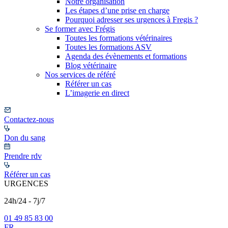
Notre organisation
Les étapes d’une prise en charge
Pourquoi adresser ses urgences à Fregis ?
Se former avec Frégis
Toutes les formations vétérinaires
Toutes les formations ASV
Agenda des évènements et formations
Blog vétérinaire
Nos services de référé
Référer un cas
L’imagerie en direct
Contactez-nous
Don du sang
Prendre rdv
Référer un cas
URGENCES
24h/24 - 7j/7
01 49 85 83 00
FR