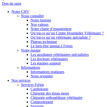
Don du sang
Notre CHV
Nous connaître
Notre histoire
Nos valeurs
Notre charte d’engagement
Qu’est-ce qu’un Centre Hospitalier Vétérinaire ?
Qu’est-ce qu’un vétérinaire spécialiste ?
Plateau technique
Le bien-être animal à Frégis
Notre équipe
Les auxiliaires vétérinaires spécialisées
Les docteurs vétérinaires
Les équipes support
Informations
Informations pratiques
Nous rejoindre
Nos services
Services Frégis
Cardiologie
Chirurgie des tissus mous
Chirurgie orthopédique vétérinaire
Comportement
Imagerie