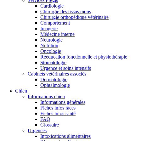
Services Frégis
Cardiologie
Chirurgie des tissus mous
Chirurgie orthopédique vétérinaire
Comportement
Imagerie
Médecine interne
Neurologie
Nutrition
Oncologie
Rééducation fonctionnelle et physiothérapie
Stomatologie
Urgence et soins intensifs
Cabinets vétérinaires associés
Dermatologie
Ophtalmologie
Chien
Informations chien
Informations générales
Fiches infos races
Fiches infos santé
FAQ
Glossaire
Urgences
Intoxications alimentaires