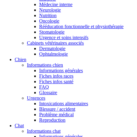
Médecine interne
Neurologie
Nutrition
Oncologie
Rééducation fonctionnelle et physiothérapie
Stomatologie
Urgence et soins intensifs
Cabinets vétérinaires associés
Dermatologie
Ophtalmologie
Chien
Informations chien
Informations générales
Fiches infos races
Fiches infos santé
FAQ
Glossaire
Urgences
Intoxications alimentaires
Blessure / accident
Problème médical
Reproduction
Chat
Informations chat
Informations générales