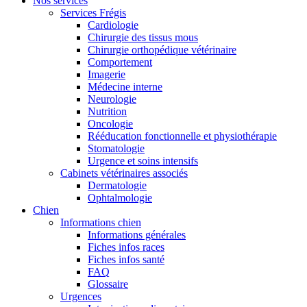
Nos services
Services Frégis
Cardiologie
Chirurgie des tissus mous
Chirurgie orthopédique vétérinaire
Comportement
Imagerie
Médecine interne
Neurologie
Nutrition
Oncologie
Rééducation fonctionnelle et physiothérapie
Stomatologie
Urgence et soins intensifs
Cabinets vétérinaires associés
Dermatologie
Ophtalmologie
Chien
Informations chien
Informations générales
Fiches infos races
Fiches infos santé
FAQ
Glossaire
Urgences