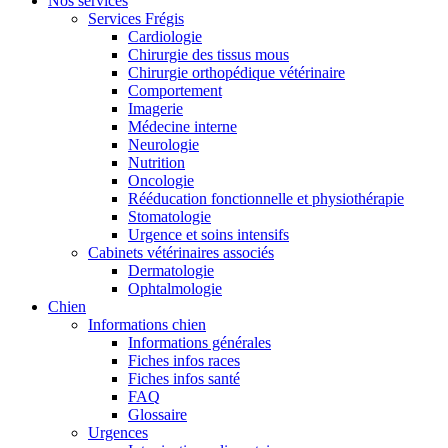
Nos services
Services Frégis
Cardiologie
Chirurgie des tissus mous
Chirurgie orthopédique vétérinaire
Comportement
Imagerie
Médecine interne
Neurologie
Nutrition
Oncologie
Rééducation fonctionnelle et physiothérapie
Stomatologie
Urgence et soins intensifs
Cabinets vétérinaires associés
Dermatologie
Ophtalmologie
Chien
Informations chien
Informations générales
Fiches infos races
Fiches infos santé
FAQ
Glossaire
Urgences