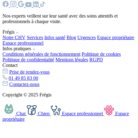
Nos experts veillent sur leur santé avec des soins attentifs et
professionnels à chaque visite.
Frégis
Notre CHV
Services
Infos santé
Blog
Urgences
Espace propriétaire
Espace professionnel
Infos pratiques
Conditions générales de fonctionnement
Politique de cookies
Politique de confidentialité
Mentions légales
RGPD
Contact
Prise de rendez-vous
01 49 85 83 00
Contactez-nous
Copyright © 2025 Frégis
Chat
Chien
Espace professionnel
Espace
propriétaire