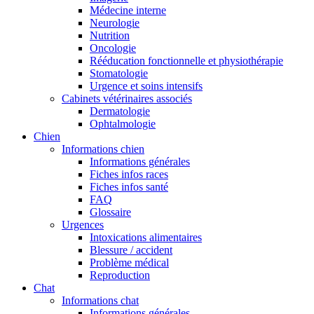
Médecine interne
Neurologie
Nutrition
Oncologie
Rééducation fonctionnelle et physiothérapie
Stomatologie
Urgence et soins intensifs
Cabinets vétérinaires associés
Dermatologie
Ophtalmologie
Chien
Informations chien
Informations générales
Fiches infos races
Fiches infos santé
FAQ
Glossaire
Urgences
Intoxications alimentaires
Blessure / accident
Problème médical
Reproduction
Chat
Informations chat
Informations générales