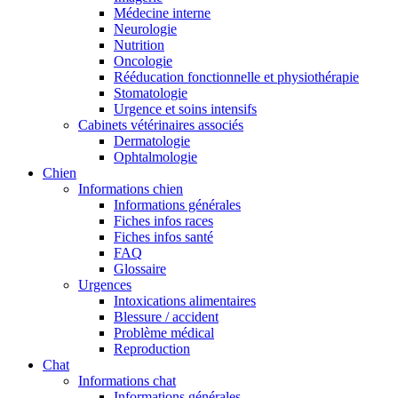
Médecine interne
Neurologie
Nutrition
Oncologie
Rééducation fonctionnelle et physiothérapie
Stomatologie
Urgence et soins intensifs
Cabinets vétérinaires associés
Dermatologie
Ophtalmologie
Chien
Informations chien
Informations générales
Fiches infos races
Fiches infos santé
FAQ
Glossaire
Urgences
Intoxications alimentaires
Blessure / accident
Problème médical
Reproduction
Chat
Informations chat
Informations générales