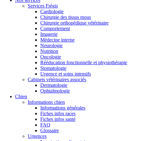
Nos services
Services Frégis
Cardiologie
Chirurgie des tissus mous
Chirurgie orthopédique vétérinaire
Comportement
Imagerie
Médecine interne
Neurologie
Nutrition
Oncologie
Rééducation fonctionnelle et physiothérapie
Stomatologie
Urgence et soins intensifs
Cabinets vétérinaires associés
Dermatologie
Ophtalmologie
Chien
Informations chien
Informations générales
Fiches infos races
Fiches infos santé
FAQ
Glossaire
Urgences