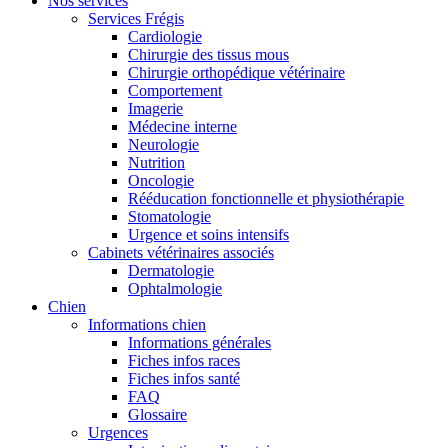
Nos services
Services Frégis
Cardiologie
Chirurgie des tissus mous
Chirurgie orthopédique vétérinaire
Comportement
Imagerie
Médecine interne
Neurologie
Nutrition
Oncologie
Rééducation fonctionnelle et physiothérapie
Stomatologie
Urgence et soins intensifs
Cabinets vétérinaires associés
Dermatologie
Ophtalmologie
Chien
Informations chien
Informations générales
Fiches infos races
Fiches infos santé
FAQ
Glossaire
Urgences