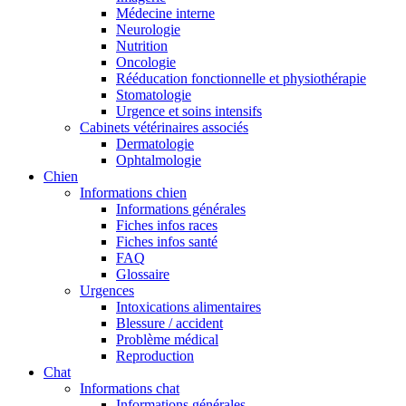
Médecine interne
Neurologie
Nutrition
Oncologie
Rééducation fonctionnelle et physiothérapie
Stomatologie
Urgence et soins intensifs
Cabinets vétérinaires associés
Dermatologie
Ophtalmologie
Chien
Informations chien
Informations générales
Fiches infos races
Fiches infos santé
FAQ
Glossaire
Urgences
Intoxications alimentaires
Blessure / accident
Problème médical
Reproduction
Chat
Informations chat
Informations générales