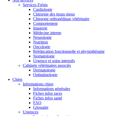
Nos services
Services Frégis
Cardiologie
Chirurgie des tissus mous
Chirurgie orthopédique vétérinaire
Comportement
Imagerie
Médecine interne
Neurologie
Nutrition
Oncologie
Rééducation fonctionnelle et physiothérapie
Stomatologie
Urgence et soins intensifs
Cabinets vétérinaires associés
Dermatologie
Ophtalmologie
Chien
Informations chien
Informations générales
Fiches infos races
Fiches infos santé
FAQ
Glossaire
Urgences