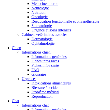
Médecine interne
Neurologie
Nutrition
Oncologie
Rééducation fonctionnelle et physiothérapie
Stomatologie
Urgence et soins intensifs
Cabinets vétérinaires associés
Dermatologie
Ophtalmologie
Chien
Informations chien
Informations générales
Fiches infos races
Fiches infos santé
FAQ
Glossaire
Urgences
Intoxications alimentaires
Blessure / accident
Problème médical
Reproduction
Chat
Informations chat
Informations générales