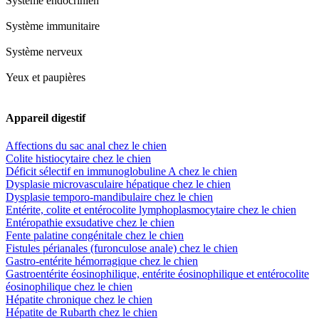
Système endocrinien
Système immunitaire
Système nerveux
Yeux et paupières
Appareil digestif
Affections du sac anal chez le chien
Colite histiocytaire chez le chien
Déficit sélectif en immunoglobuline A chez le chien
Dysplasie microvasculaire hépatique chez le chien
Dysplasie temporo-mandibulaire chez le chien
Entérite, colite et entérocolite lymphoplasmocytaire chez le chien
Entéropathie exsudative chez le chien
Fente palatine congénitale chez le chien
Fistules périanales (furonculose anale) chez le chien
Gastro-entérite hémorragique chez le chien
Gastroentérite éosinophilique, entérite éosinophilique et entérocolite
éosinophilique chez le chien
Hépatite chronique chez le chien
Hépatite de Rubarth chez le chien