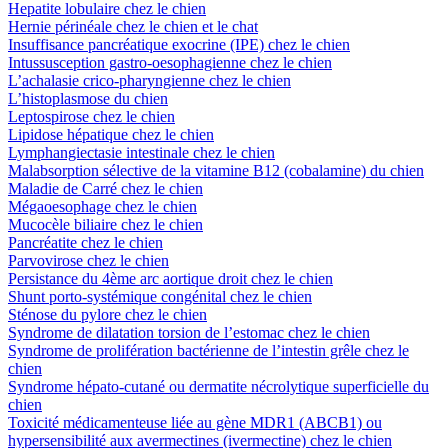
Hepatite lobulaire chez le chien
Hernie périnéale chez le chien et le chat
Insuffisance pancréatique exocrine (IPE) chez le chien
Intussusception gastro-oesophagienne chez le chien
L’achalasie crico-pharyngienne chez le chien
L’histoplasmose du chien
Leptospirose chez le chien
Lipidose hépatique chez le chien
Lymphangiectasie intestinale chez le chien
Malabsorption sélective de la vitamine B12 (cobalamine) du chien
Maladie de Carré chez le chien
Mégaoesophage chez le chien
Mucocèle biliaire chez le chien
Pancréatite chez le chien
Parvovirose chez le chien
Persistance du 4ème arc aortique droit chez le chien
Shunt porto-systémique congénital chez le chien
Sténose du pylore chez le chien
Syndrome de dilatation torsion de l’estomac chez le chien
Syndrome de prolifération bactérienne de l’intestin grêle chez le
chien
Syndrome hépato-cutané ou dermatite nécrolytique superficielle du
chien
Toxicité médicamenteuse liée au gène MDR1 (ABCB1) ou
hypersensibilité aux avermectines (ivermectine) chez le chien