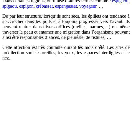
Dans certaines régions, on utilise d’autres termes comme :
espigaou
,
spigaou
,
espigon
,
crébassat
,
espangassat
,
voyageur
, …
De par leur structure, lorsqu’ils sont secs, les épillets ont tendance à
s’accrocher dans les poils et à toujours progresser vers l’avant. Ils
peuvent rentrer dans divers orifices (oreilles, narines,…) ou même
traverser la peau et entamer une migration dans l’organisme pouvant
ainsi être responsables d’abcès, de pleurésie, de fistules, …
Cette affection est très courante durant les mois d’été. Les sites de
prédilection sont les oreilles, les yeux, les espaces interdigités et le
nez.