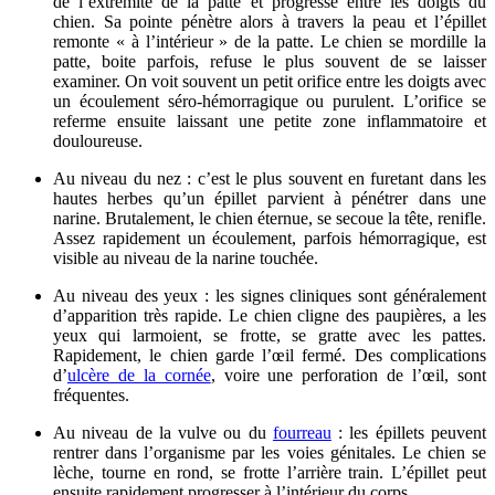
de l’extrémité de la patte et progresse entre les doigts du
chien. Sa pointe pénètre alors à travers la peau et l’épillet
remonte « à l’intérieur » de la patte. Le chien se mordille la
patte, boite parfois, refuse le plus souvent de se laisser
examiner. On voit souvent un petit orifice entre les doigts avec
un écoulement séro-hémorragique ou purulent. L’orifice se
referme ensuite laissant une petite zone inflammatoire et
douloureuse.
Au niveau du nez : c’est le plus souvent en furetant dans les
hautes herbes qu’un épillet parvient à pénétrer dans une
narine. Brutalement, le chien éternue, se secoue la tête, renifle.
Assez rapidement un écoulement, parfois hémorragique, est
visible au niveau de la narine touchée.
Au niveau des yeux : les signes cliniques sont généralement
d’apparition très rapide. Le chien cligne des paupières, a les
yeux qui larmoient, se frotte, se gratte avec les pattes.
Rapidement, le chien garde l’œil fermé. Des complications
d’
ulcère de la cornée
, voire une perforation de l’œil, sont
fréquentes.
Au niveau de la vulve ou du
fourreau
: les épillets peuvent
rentrer dans l’organisme par les voies génitales. Le chien se
lèche, tourne en rond, se frotte l’arrière train. L’épillet peut
ensuite rapidement progresser à l’intérieur du corps.