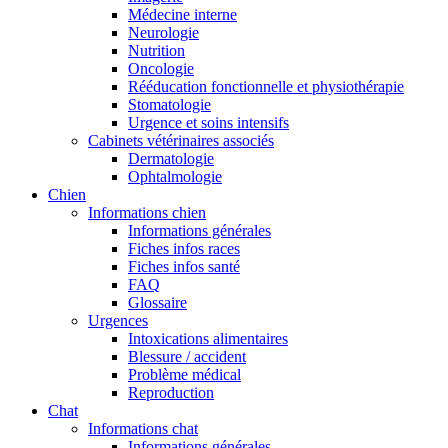
Médecine interne
Neurologie
Nutrition
Oncologie
Rééducation fonctionnelle et physiothérapie
Stomatologie
Urgence et soins intensifs
Cabinets vétérinaires associés
Dermatologie
Ophtalmologie
Chien
Informations chien
Informations générales
Fiches infos races
Fiches infos santé
FAQ
Glossaire
Urgences
Intoxications alimentaires
Blessure / accident
Problème médical
Reproduction
Chat
Informations chat
Informations générales