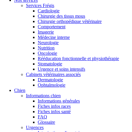
Nos services
Services Frégis
Cardiologie
Chirurgie des tissus mous
Chirurgie orthopédique vétérinaire
Comportement
Imagerie
Médecine interne
Neurologie
Nutrition
Oncologie
Rééducation fonctionnelle et physiothérapie
Stomatologie
Urgence et soins intensifs
Cabinets vétérinaires associés
Dermatologie
Ophtalmologie
Chien
Informations chien
Informations générales
Fiches infos races
Fiches infos santé
FAQ
Glossaire
Urgences