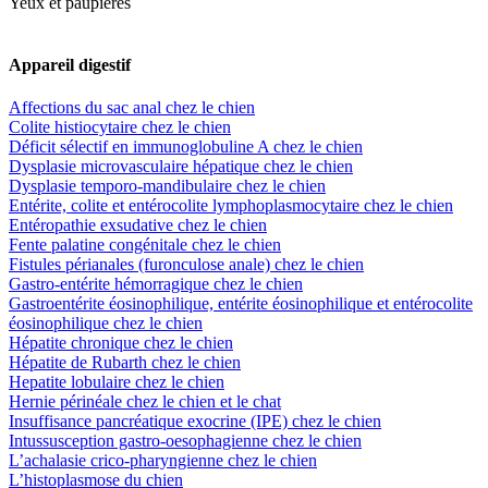
Yeux et paupières
Appareil digestif
Affections du sac anal chez le chien
Colite histiocytaire chez le chien
Déficit sélectif en immunoglobuline A chez le chien
Dysplasie microvasculaire hépatique chez le chien
Dysplasie temporo-mandibulaire chez le chien
Entérite, colite et entérocolite lymphoplasmocytaire chez le chien
Entéropathie exsudative chez le chien
Fente palatine congénitale chez le chien
Fistules périanales (furonculose anale) chez le chien
Gastro-entérite hémorragique chez le chien
Gastroentérite éosinophilique, entérite éosinophilique et entérocolite
éosinophilique chez le chien
Hépatite chronique chez le chien
Hépatite de Rubarth chez le chien
Hepatite lobulaire chez le chien
Hernie périnéale chez le chien et le chat
Insuffisance pancréatique exocrine (IPE) chez le chien
Intussusception gastro-oesophagienne chez le chien
L’achalasie crico-pharyngienne chez le chien
L’histoplasmose du chien