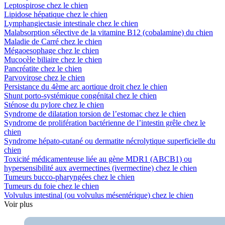
Leptospirose chez le chien
Lipidose hépatique chez le chien
Lymphangiectasie intestinale chez le chien
Malabsorption sélective de la vitamine B12 (cobalamine) du chien
Maladie de Carré chez le chien
Mégaoesophage chez le chien
Mucocèle biliaire chez le chien
Pancréatite chez le chien
Parvovirose chez le chien
Persistance du 4ème arc aortique droit chez le chien
Shunt porto-systémique congénital chez le chien
Sténose du pylore chez le chien
Syndrome de dilatation torsion de l’estomac chez le chien
Syndrome de prolifération bactérienne de l’intestin grêle chez le
chien
Syndrome hépato-cutané ou dermatite nécrolytique superficielle du
chien
Toxicité médicamenteuse liée au gène MDR1 (ABCB1) ou
hypersensibilité aux avermectines (ivermectine) chez le chien
Tumeurs bucco-pharyngées chez le chien
Tumeurs du foie chez le chien
Volvulus intestinal (ou volvulus mésentérique) chez le chien
Voir plus