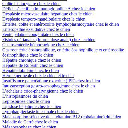
Colite histiocytaire chez le chien
Déficit sélectif en immunoglobuline A chez le chien
Dysplasie microvasculaire hépatique chez le chien
Dysplasie temporo-mandibulaire chez le chien
Entérite, colite et entérocolite lymphoplasmocytaire chez le chien
Entéropathie exsudative chez le chien
Fente palatine congénitale chez le chien
Fistules périanales (furonculose anale) chez le chien
Gastro-entérite hémorragique chez le chien
Gastroentérite éosinophilique, entérite éosinophilique et entérocolite
éosinophilique chez le chien
Hépatite chronique chez le chien
Hépatite de Rubarth chez le chien
Hepatite lobulaire chez le chien
Hernie périnéale chez le chien et le chat
Insuffisance pancréatique exocrine (IPE) chez le chien
Intussusception gastro-oesophagienne chez le chien
L’achalasie crico-pharyngienne chez le chien
L’histoplasmose du chien
Leptospirose chez le chien
Lipidose hépatique chez le chien
Lymphangiectasie intestinale chez le chien
Malabsorption sélective de la vitamine B12 (cobalamine) du chien
Maladie de Carré chez le chien
Mégaoesophage chez le chien