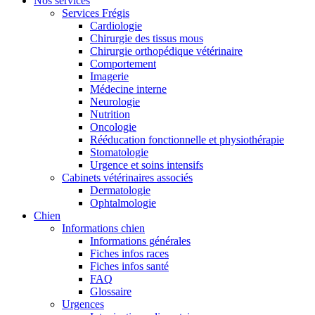
Nos services
Services Frégis
Cardiologie
Chirurgie des tissus mous
Chirurgie orthopédique vétérinaire
Comportement
Imagerie
Médecine interne
Neurologie
Nutrition
Oncologie
Rééducation fonctionnelle et physiothérapie
Stomatologie
Urgence et soins intensifs
Cabinets vétérinaires associés
Dermatologie
Ophtalmologie
Chien
Informations chien
Informations générales
Fiches infos races
Fiches infos santé
FAQ
Glossaire
Urgences