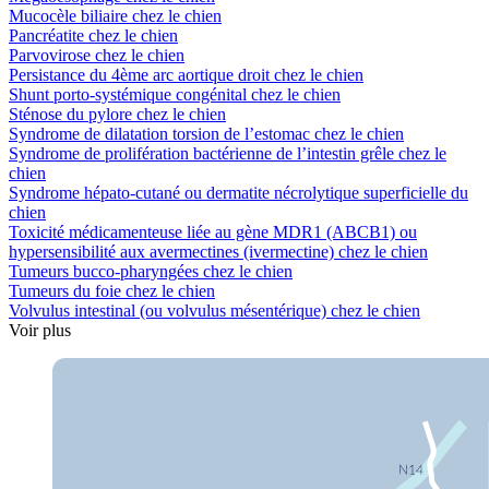
Mucocèle biliaire chez le chien
Pancréatite chez le chien
Parvovirose chez le chien
Persistance du 4ème arc aortique droit chez le chien
Shunt porto-systémique congénital chez le chien
Sténose du pylore chez le chien
Syndrome de dilatation torsion de l’estomac chez le chien
Syndrome de prolifération bactérienne de l’intestin grêle chez le
chien
Syndrome hépato-cutané ou dermatite nécrolytique superficielle du
chien
Toxicité médicamenteuse liée au gène MDR1 (ABCB1) ou
hypersensibilité aux avermectines (ivermectine) chez le chien
Tumeurs bucco-pharyngées chez le chien
Tumeurs du foie chez le chien
Volvulus intestinal (ou volvulus mésentérique) chez le chien
Voir plus