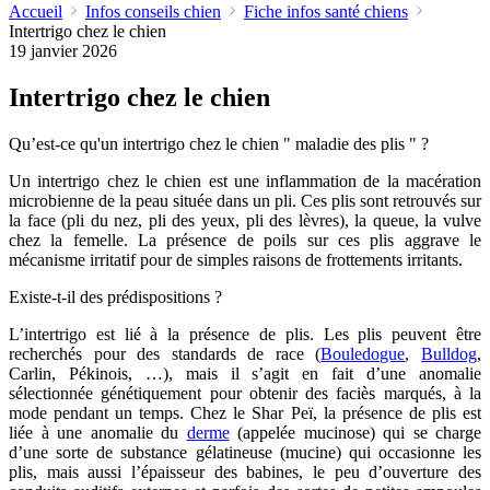
Accueil
Infos conseils chien
Fiche infos santé chiens
Intertrigo chez le chien
19 janvier 2026
Intertrigo chez le chien
Qu’est-ce qu'un intertrigo chez le chien " maladie des plis " ?
Un intertrigo chez le chien est une inflammation de la macération
microbienne de la peau située dans un pli. Ces plis sont retrouvés sur
la face (pli du nez, pli des yeux, pli des lèvres), la queue, la vulve
chez la femelle. La présence de poils sur ces plis aggrave le
mécanisme irritatif pour de simples raisons de frottements irritants.
Existe-t-il des prédispositions ?
L’intertrigo est lié à la présence de plis. Les plis peuvent être
recherchés pour des standards de race (
Bouledogue
,
Bulldog
,
Carlin, Pékinois, …), mais il s’agit en fait d’une anomalie
sélectionnée génétiquement pour obtenir des faciès marqués, à la
mode pendant un temps. Chez le Shar Peï, la présence de plis est
liée à une anomalie du
derme
(appelée mucinose) qui se charge
d’une sorte de substance gélatineuse (mucine) qui occasionne les
plis, mais aussi l’épaisseur des babines, le peu d’ouverture des