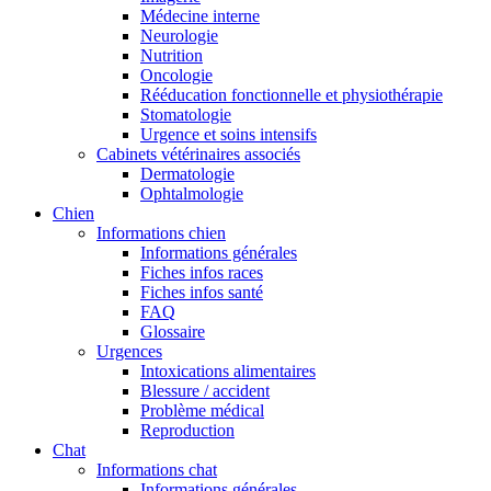
Médecine interne
Neurologie
Nutrition
Oncologie
Rééducation fonctionnelle et physiothérapie
Stomatologie
Urgence et soins intensifs
Cabinets vétérinaires associés
Dermatologie
Ophtalmologie
Chien
Informations chien
Informations générales
Fiches infos races
Fiches infos santé
FAQ
Glossaire
Urgences
Intoxications alimentaires
Blessure / accident
Problème médical
Reproduction
Chat
Informations chat
Informations générales