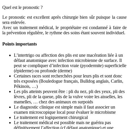
Quel est le pronostic ?
Le pronostic est excellent après chirurgie bien sûr puisque la cause
sera enlevée.
Avec un traitement médical, le propriétaire est condamné à faire de
la prévention régulière, le rythme des soins étant souvent individuel.
Points importants
L’intertrigo ou affection des plis est une macération liée à un
défaut anatomique avec infection microbienne de surface. Il
peut se compliquer d’infection vraie (pyodermite) superficielle
(épiderme) ou profonde (derme)
Certaines races sont recherchées pour leurs plis et sont donc
très exposées (Bouledogue français, Bulldog anglais, Carlin,
Pékinois, …)
Les plis atteints peuvent être : pli du nez, pli des yeux, pli des
lèvres, pli de la queue, plis de la vulve voire les aisselles, les
mamelles, … chez des animaux en surpoids
Le diagnostic clinique est simple mais il faut associer un
examen microscopique local pour évaluer le microbisme
Le traitement est logiquement chirurgical
Le traitement médical est possible mais ne guérira pas
définitivement l’affection (cf défaut anatomique) et une