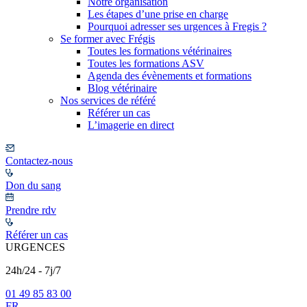
Notre organisation
Les étapes d’une prise en charge
Pourquoi adresser ses urgences à Fregis ?
Se former avec Frégis
Toutes les formations vétérinaires
Toutes les formations ASV
Agenda des évènements et formations
Blog vétérinaire
Nos services de référé
Référer un cas
L’imagerie en direct
Contactez-nous
Don du sang
Prendre rdv
Référer un cas
URGENCES
24h/24 - 7j/7
01 49 85 83 00
FR