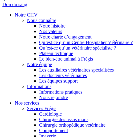
Don du sang
Notre CHV
Nous connaître
Notre histoire
Nos valeurs
Notre charte d’engagement
Qu’est-ce qu’un Centre Hospitalier Vétérinaire ?
Qu’est-ce qu’un vétérinaire spécialiste ?
Plateau technique
Le bien-être animal à Frégis
Notre équipe
Les auxiliaires vétérinaires spécialisées
Les docteurs vétérinaires
Les équipes support
Informations
Informations pratiques
Nous rejoindre
Nos services
Services Frégis
Cardiologie
Chirurgie des tissus mous
Chirurgie orthopédique vétérinaire
Comportement
Imagerie