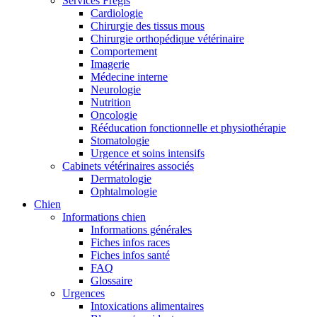
Services Frégis
Cardiologie
Chirurgie des tissus mous
Chirurgie orthopédique vétérinaire
Comportement
Imagerie
Médecine interne
Neurologie
Nutrition
Oncologie
Rééducation fonctionnelle et physiothérapie
Stomatologie
Urgence et soins intensifs
Cabinets vétérinaires associés
Dermatologie
Ophtalmologie
Chien
Informations chien
Informations générales
Fiches infos races
Fiches infos santé
FAQ
Glossaire
Urgences
Intoxications alimentaires