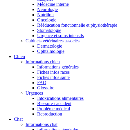
Médecine interne
Neurologie
Nutrition
Oncologie
Rééducation fonctionnelle et physiothérapie
Stomatologie
Urgence et soins intensifs
Cabinets vétérinaires associés
Dermatologie
Ophtalmologie
Chien
Informations chien
Informations générales
Fiches infos races
Fiches infos santé
FAQ
Glossaire
Urgences
Intoxications alimentaires
Blessure / accident
Problème médical
Reproduction
Chat
Informations chat
Informations générales