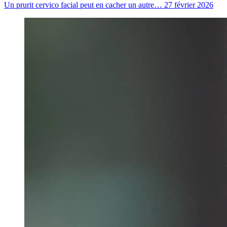
Un prurit cervico facial peut en cacher un autre…
27 février 2026