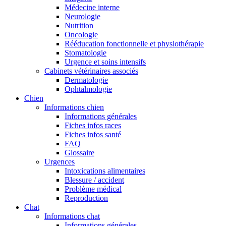
Médecine interne
Neurologie
Nutrition
Oncologie
Rééducation fonctionnelle et physiothérapie
Stomatologie
Urgence et soins intensifs
Cabinets vétérinaires associés
Dermatologie
Ophtalmologie
Chien
Informations chien
Informations générales
Fiches infos races
Fiches infos santé
FAQ
Glossaire
Urgences
Intoxications alimentaires
Blessure / accident
Problème médical
Reproduction
Chat
Informations chat
Informations générales