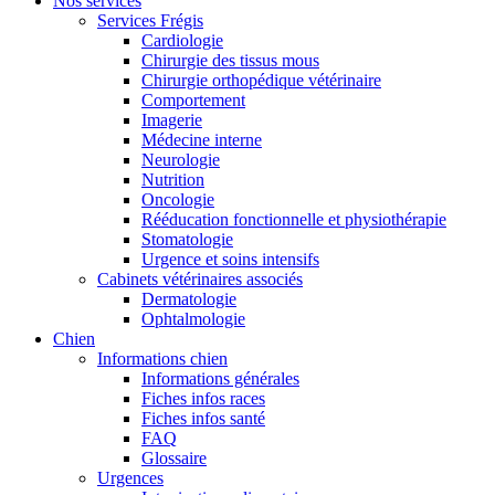
Nos services
Services Frégis
Cardiologie
Chirurgie des tissus mous
Chirurgie orthopédique vétérinaire
Comportement
Imagerie
Médecine interne
Neurologie
Nutrition
Oncologie
Rééducation fonctionnelle et physiothérapie
Stomatologie
Urgence et soins intensifs
Cabinets vétérinaires associés
Dermatologie
Ophtalmologie
Chien
Informations chien
Informations générales
Fiches infos races
Fiches infos santé
FAQ
Glossaire
Urgences